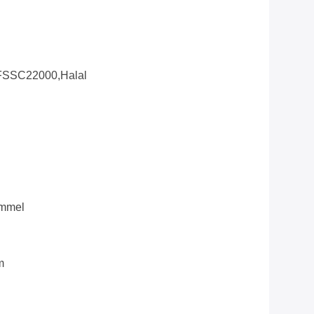
FSSC22000,Halal
ommel
m