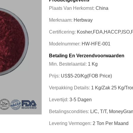
Plaats Van Herkomst:
China
Merknaam:
Herbway
Certificering:
Kosher,FDA,HACCP,ISO,
Modelnummer:
HW-HFE-001
Betaling En Verzendvoorwaarden
Min. Bestelaantal:
1 Kg
Prijs:
US$5-20/kg(FOB Price)
Verpakking Details:
1 Kg/zak 25 Kg/tr
Levertijd:
3-5 Dagen
Betalingscondities:
L/C, T/T, MoneyGra
Levering Vermogen:
2 Ton Per Maand