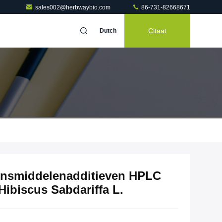
sales002@herbwaybio.com
86-731-82668671
Citaat
Dutch
vensmiddelenadditieven HPLC
Hibiscus Sabdariffa L.