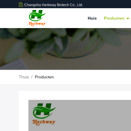
Changsha Herbway Biotech Co., Ltd.
Huis
Producten
Thuis
/
Producten