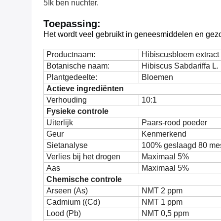
5Ik ben nuchter.
Toepassing:
Het wordt veel gebruikt in geneesmiddelen en gez
Productnaam:
Hibiscusbloem extract
Botanische naam:
Hibiscus Sabdariffa L.
Plantgedeelte:
Bloemen
Actieve ingrediënten
Verhouding
10:1
Fysieke controle
Uiterlijk
Paars-rood poeder
Geur
Kenmerkend
Sietanalyse
100% geslaagd 80 me
Verlies bij het drogen
Maximaal 5%
Aas
Maximaal 5%
Chemische controle
Arseen (As)
NMT 2 ppm
Cadmium ((Cd)
NMT 1 ppm
Lood (Pb)
NMT 0,5 ppm