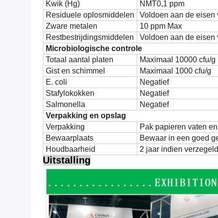
Kwik (Hg)
NMT0,1 ppm
Residuele oplosmiddelen
Voldoen aan de eisen
Zware metalen
10 ppm Max
Restbestrijdingsmiddelen
Voldoen aan de eisen
Microbiologische controle
Totaal aantal platen
Maximaal 10000 cfu/g
Gist en schimmel
Maximaal 1000 cfu/g
E. coli
Negatief
Stafylokokken
Negatief
Salmonella
Negatief
Verpakking en opslag
Verpakking
Pak papieren vaten en 
Bewaarplaats
Bewaar in een goed ges
Houdbaarheid
2 jaar indien verzegel
Uitstalling