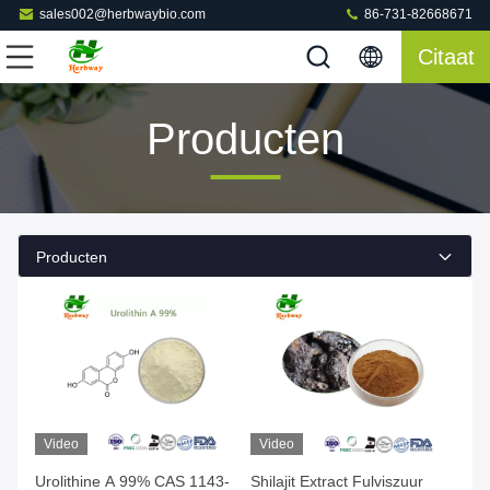
sales002@herbwaybio.com
86-731-82668671
Citaat
Producten
Producten
Video
Video
Urolithine A 99% CAS 1143-
Shilajit Extract Fulviszuur