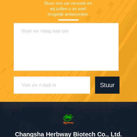
Stuur ons uw verzoek en 
wij zullen u zo snel 
mogelijk antwoorden.
Stuur
Changsha Herbway Biotech Co., Ltd.