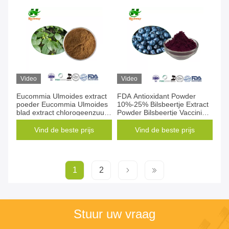
Video
Video
Eucommia Ulmoides extract
FDA Antioxidant Powder
poeder Eucommia Ulmoides
10%-25% Bilsbeertje Extract
blad extract chlorogeenzuur
Powder Bilsbeertje Vaccinium
CAS 327-97-9
Myrtillus Extract
Vind de beste prijs
Vind de beste prijs
1
2
Stuur uw vraag