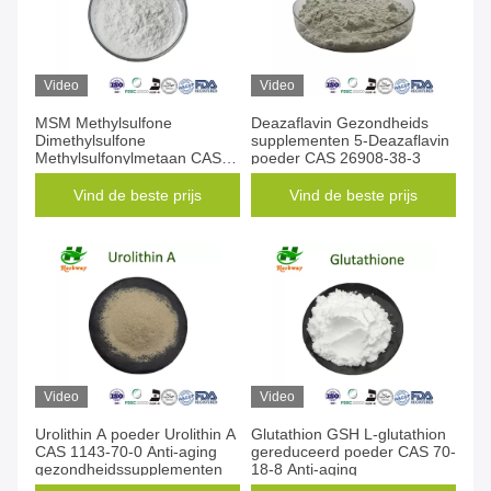
Video
Video
MSM Methylsulfone
Deazaflavin Gezondheids
Dimethylsulfone
supplementen 5-Deazaflavin
Methylsulfonylmetaan CAS
poeder CAS 26908-38-3
67-71-0
Vind de beste prijs
Vind de beste prijs
Video
Video
Urolithin A poeder Urolithin A
Glutathion GSH L-glutathion
CAS 1143-70-0 Anti-aging
gereduceerd poeder CAS 70-
gezondheidssupplementen
18-8 Anti-aging