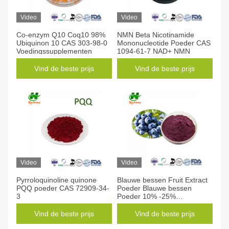
Video
Video
Co-enzym Q10 Coq10 98%
NMN Beta Nicotinamide
Ubiquinon 10 CAS 303-98-0
Mononucleotide Poeder CAS
Voedingssupplementen
1094-61-7 NAD+ NMN
Vind de beste prijs
Vind de beste prijs
Video
Video
Pyrroloquinoline quinone
Blauwe bessen Fruit Extract
PQQ poeder CAS 72909-34-
Poeder Blauwe bessen
3
Poeder 10% -25%
Anthocyanidinen CAS 84082-
34-8
Vind de beste prijs
Vind de beste prijs