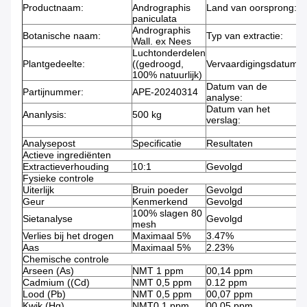
Productnaam:
Andrographis
Land van oorsprong:
P
paniculata
Andrographis
Botanische naam:
Typ van extractie:
W
Wall. ex Nees
Luchtonderdelen
Plantgedeelte:
((gedroogd,
Vervaardigingsdatum:
2
100% natuurlijk)
Datum van de
Partijnummer:
APE-20240314
2
analyse:
Datum van het
Ananlysis:
500 kg
2
verslag:
Analysepost
Specificatie
Resultaten
T
Actieve ingrediënten
Extractieverhouding
10:1
Gevolgd
T
Fysieke controle
Uiterlijk
Bruin poeder
Gevolgd
V
Geur
Kenmerkend
Gevolgd
100% slagen 80
8
Sietanalyse
Gevolgd
mesh
Verlies bij het drogen
Maximaal 5%
3.47%
U
Aas
Maximaal 5%
2.23%
Chemische controle
Arseen (As)
NMT 1 ppm
00,14 ppm
Cadmium ((Cd)
NMT 0,5 ppm
0.12 ppm
Lood (Pb)
NMT 0,5 ppm
00,07 ppm
Kwik (Hg)
NMT0,1 ppm
00,05 ppm