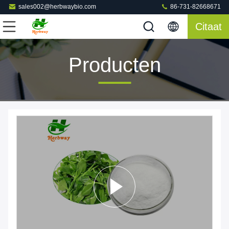
sales002@herbwaybio.com
86-731-82668671
Citaat
Producten