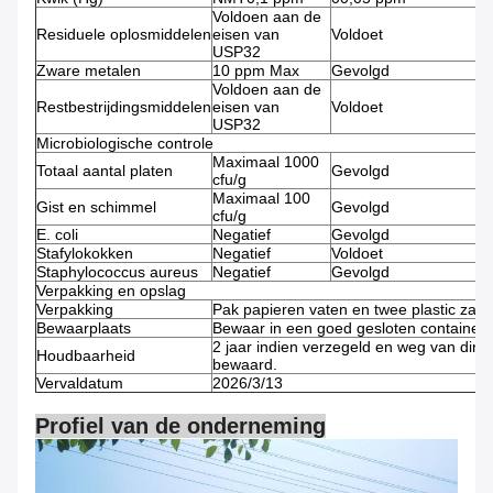
Voldoen aan de
Residuele oplosmiddelen
eisen van
Voldoet
U
USP32
Zware metalen
10 ppm Max
Gevolgd
Voldoen aan de
Restbestrijdingsmiddelen
eisen van
Voldoet
U
USP32
Microbiologische controle
Maximaal 1000
Totaal aantal platen
Gevolgd
U
cfu/g
Maximaal 100
Gist en schimmel
Gevolgd
U
cfu/g
E. coli
Negatief
Gevolgd
Stafylokokken
Negatief
Voldoet
Staphylococcus aureus
Negatief
Gevolgd
Verpakking en opslag
Verpakking
Pak papieren vaten en twee plastic zakk
Bewaarplaats
Bewaar in een goed gesloten container, 
2 jaar indien verzegeld en weg van direc
Houdbaarheid
bewaard.
Vervaldatum
2026/3/13
Profiel van de onderneming