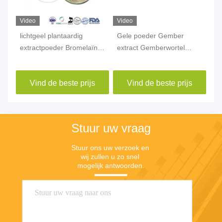
Video
Video
Vi
lichtgeel plantaardig
Gele poeder Gember
Hu
extractpoeder Bromelaïne
extract Gemberwortel
Se
CAS 37189-34-7 Ananas
extract Gingerol CAS
79
extractpoeder
84696-15-1
Vind de beste prijs
Vind de beste prijs
Stuur uw vraag
Stuur ons uw verzoek en 
wij zullen u zo snel 
mogelijk antwoorden.