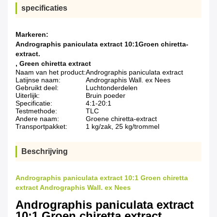
specificaties
Markeren:
Andrographis paniculata extract 10:1Groen chiretta-
extract.
,
Green chiretta extract
Naam van het product:
Andrographis paniculata extract
Latijnse naam:
Andrographis Wall. ex Nees
Gebruikt deel:
Luchtonderdelen
Uiterlijk:
Bruin poeder
Specificatie:
4:1-20:1
Testmethode:
TLC
Andere naam:
Groene chiretta-extract
Transportpakket:
1 kg/zak, 25 kg/trommel
Beschrijving
Andrographis paniculata extract 10:1 Groen chiretta
extract Andrographis Wall. ex Nees
Andrographis paniculata extract
10:1 Groen chiretta extract