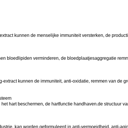
tract kunnen de menselijke immuniteit versterken, de productie
nen bloedlipiden verminderen, de bloedplaatjesaggregatie remm
extract kunnen de immuniteit, anti-oxidatie, remmen van de gr
ysteem
, het hart beschermen, de hartfunctie handhaven.de structuur v
ustrie, kan worden geformuleerd in anti-vermoeidheid, anti-ag