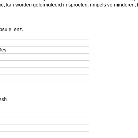
e, kan worden geformuleerd in sproeten, rimpels verminderen, hu
apsule, enz.
Mey
esh