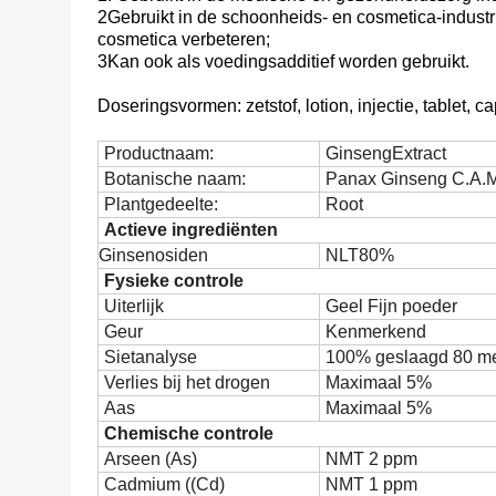
2Gebruikt in de schoonheids- en cosmetica-industri
cosmetica verbeteren;
3Kan ook als voedingsadditief worden gebruikt.
Doseringsvormen: zetstof, lotion, injectie, tablet, c
Productnaam:
Ginseng
Extract
Botanische naam:
Panax Ginseng C.A.
Plantgedeelte:
Root
Actieve ingrediënten
Ginsenosiden
NLT80%
Fysieke controle
Uiterlijk
Geel
Fijn poeder
Geur
Kenmerkend
Sietanalyse
100% geslaagd 80 m
Verlies bij het drogen
Maximaal 5%
Aas
Maximaal 5%
Chemische controle
Arseen (As)
NMT 2 ppm
Cadmium ((Cd)
NMT 1 ppm