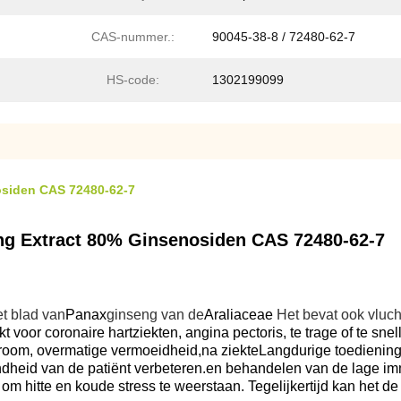
CAS-nummer.:
90045-38-8 / 72480-62-7
HS-code:
1302199099
osiden CAS 72480-62-7
ng Extract 80% Ginsenosiden CAS 72480-62-7
et blad van
Panax
ginseng van de
Araliaceae
Het bevat ook vluc
kt voor coronaire hartziekten, angina pectoris, te trage of te snel
oom, overmatige vermoeidheid,na ziekteLangdurige toediening k
dheid van de patiënt verbeteren.en behandelen van de lage im
om hitte en koude stress te weerstaan. Tegelijkertijd kan het de 