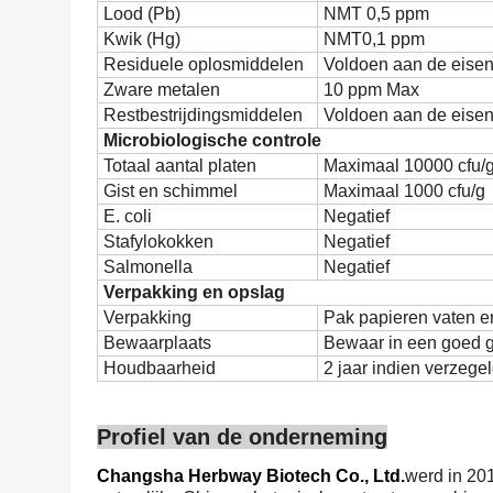
Lood (Pb)
NMT 0,5 ppm
Kwik (Hg)
NMT0,1 ppm
Residuele oplosmiddelen
Voldoen aan de eise
Zware metalen
10 ppm Max
Restbestrijdingsmiddelen
Voldoen aan de eise
Microbiologische controle
Totaal aantal platen
Maximaal 10000 cfu/
Gist en schimmel
Maximaal 1000 cfu/g
E. coli
Negatief
Stafylokokken
Negatief
Salmonella
Negatief
Verpakking en opslag
Verpakking
Pak papieren vaten en
Bewaarplaats
Bewaar in een goed ge
Houdbaarheid
2 jaar indien verzege
Profiel van de onderneming
Changsha Herbway Biotech Co., Ltd.
werd in 201