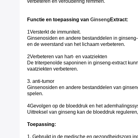
verbeteren en veroudering remmen.
Functie en toepassing van
Ginseng
Extract
:
1Versterkt de immuniteit.
Ginsenosiden en andere bestanddelen in ginseng-ex
en de weerstand van het lichaam verbeteren.
2Verbeteren van hart- en vaatziekten
De triterpenoïde saponinen in ginseng-extract kun
vaatziekten verbeteren.
3. anti-tumor
Ginsenosiden en andere bestanddelen van ginseng-
spelen.
4Gevolgen op de bloeddruk en het ademhalingss
Uittreksel van ginseng kan de bloeddruk reguleren
Toepassing:
1. Gebruikt in de medische en gezondheidszorg ind