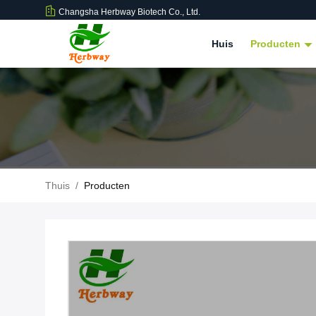
Changsha Herbway Biotech Co., Ltd.
Huis
Producten
Thuis
/
Producten