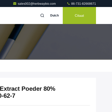
sales002@herbwaybio.com
86-731-82668671
Citaat
Dutch
Extract Poeder 80%
-62-7