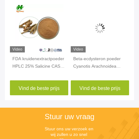
Video
Video
Vi
FDA kruidenextractpoeder
Beta-ecdysteron poeder
He
in
HPLC 25% Salicine CAS
Cyanotis Arachnoidea
po
x
138-52-3 Willow Bark
extract HPLC 95% β-
hy
Extract Salix Alba L
ecdyson CAS 5289-74-7
za
Vind de beste prijs
Vind de beste prijs
Stuur uw vraag
Stuur ons uw verzoek en 
wij zullen u zo snel 