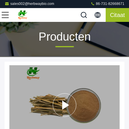
sales002@herbwaybio.com
86-731-82668671
Citaat
Producten