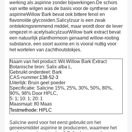
werking als aspirine zonder bijwerkingen.De schors
van witte wilgen was de basis voor de synthese van
aspirineWillow Bark bevat ook bittere fenol en
flavonoïde glycosiden.Salicylzuur is een zwak
ontstekingsremmend middel, maar wordt door de lever
omgezet in acetylsalicylzuurWillow bark extract bevat
een natuurlijk planthormoon genaamd willow-rooting
substance, een soort auxine.en is vooral nuttig voor
het wortelen van zachthoutstokjes.
Naam van het product: Wit Willow Bark Extract
Botanische bron: Salix alba L.
Gebruikt onderdeel: Bark
CAS-nummer:
138-52-3
Uiterlijk: Bruin geel poeder
Specificatie: Salicine 15%, 25%, 30%, 50%, 80%,
90%, 98% Door HPLC,
5: 1; 10: 1; 20: 1
Maasmaat: 80 Maas
Testmethode: HPLC
Salicine werd voor het eerst gebruikt om het
geneesmiddel aspirine te produceren, waarmee het