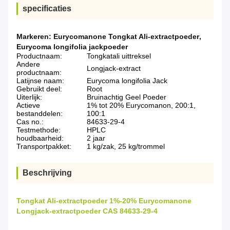
specificaties
Markeren:
Eurycomanone Tongkat Ali-extractpoeder
,
Eurycoma longifolia jackpoeder
Productnaam:
Tongkatali uittreksel
Andere
Longjack-extract
productnaam:
Latijnse naam:
Eurycoma longifolia Jack
Gebruikt deel:
Root
Uiterlijk:
Bruinachtig Geel Poeder
Actieve
1% tot 20% Eurycomanon, 200:1,
bestanddelen:
100:1
Cas no.:
84633-29-4
Testmethode:
HPLC
houdbaarheid:
2 jaar
Transportpakket:
1 kg/zak, 25 kg/trommel
Beschrijving
Tongkat Ali-extractpoeder 1%-20% Eurycomanone
Longjack-extractpoeder CAS 84633-29-4