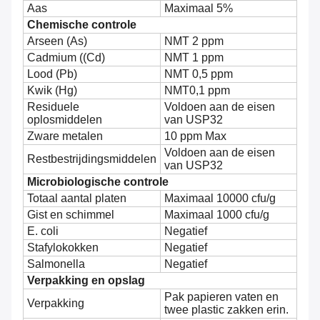
Aas
Maximaal 5%
Chemische controle
Arseen (As)
NMT 2 ppm
Cadmium ((Cd)
NMT 1 ppm
Lood (Pb)
NMT 0,5 ppm
Kwik (Hg)
NMT0,1 ppm
Residuele
Voldoen aan de eisen
oplosmiddelen
van USP32
Zware metalen
10 ppm Max
Voldoen aan de eisen
Restbestrijdingsmiddelen
van USP32
Microbiologische controle
Totaal aantal platen
Maximaal 10000 cfu/g
Gist en schimmel
Maximaal 1000 cfu/g
E. coli
Negatief
Stafylokokken
Negatief
Salmonella
Negatief
Verpakking en opslag
Pak papieren vaten en
Verpakking
twee plastic zakken erin.