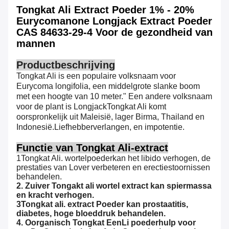
Tongkat Ali Extract Poeder 1% - 20%
Eurycomanone Longjack Extract Poeder
CAS 84633-29-4 Voor de gezondheid van
mannen
Productbeschrijving
Tongkat Ali is een populaire volksnaam voor
Eurycoma longifolia, een middelgrote slanke boom
met een hoogte van 10 meter." Een andere volksnaam
voor de plant is LongjackTongkat Ali komt
oorspronkelijk uit Maleisië, lager Birma, Thailand en
Indonesië.
Liefhebber
verlangen, en impotentie.
Functie van Tongkat Ali-extract
1Tongkat Ali.
wortelpoeder
kan het libido verhogen, de
prestaties van Lover verbeteren en erectiestoornissen
behandelen.
2.
Zuiver
Tongakt ali wortel extract kan spiermassa
en kracht verhogen.
3Tongkat ali.
extract
Poeder kan prostaatitis,
diabetes, hoge bloeddruk behandelen.
4.
O
organisch
T
ongkat
Een
Li poeder
hulp voor