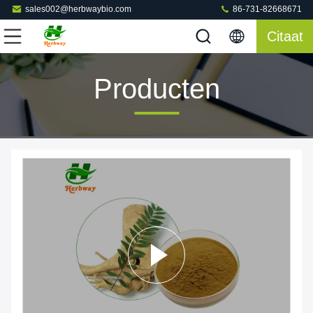
sales002@herbwaybio.com
86-731-82668671
Citaat
Producten