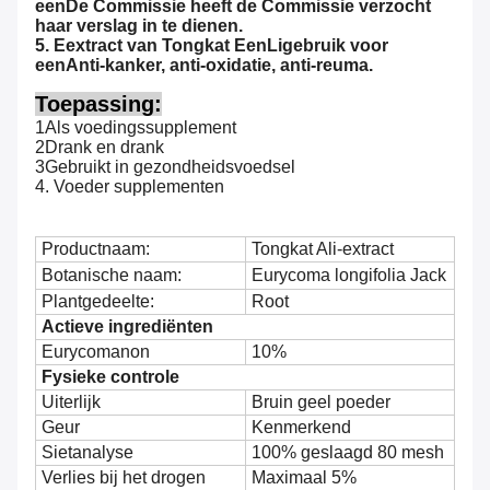
een
De Commissie heeft de Commissie verzocht
haar verslag in te dienen.
5.
E
extract van
T
ongkat
Een
Li
gebruik voor
een
Anti-kanker, anti-oxidatie, anti-reuma.
Toepassing:
1Als voedingssupplement
2Drank en drank
3Gebruikt in gezondheidsvoedsel
4. Voeder supplementen
Productnaam:
Tongkat Ali-extract
Botanische naam:
Eurycoma longifolia Jack
Plantgedeelte:
Root
Actieve ingrediënten
Eurycomanon
10%
Fysieke controle
Uiterlijk
Bruin geel poeder
Geur
Kenmerkend
Sietanalyse
100% geslaagd 80 mesh
Verlies bij het drogen
Maximaal 5%