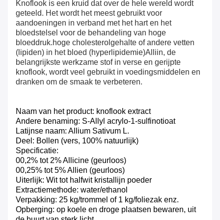
Knoflook is een kruid dat over de hele wereld wordt
geteeld. Het wordt het meest gebruikt voor
aandoeningen in verband met het hart en het
bloedstelsel voor de behandeling van hoge
bloeddruk.hoge cholesterolgehalte of andere vetten
(lipiden) in het bloed (hyperlipidemie)Alliin, de
belangrijkste werkzame stof in verse en gerijpte
knoflook, wordt veel gebruikt in voedingsmiddelen en
dranken om de smaak te verbeteren.
Naam van het product: knoflook extract
Andere benaming: S-Allyl acrylo-1-sulfinotioat
Latijnse naam: Allium Sativum L.
Deel: Bollen (vers, 100% natuurlijk)
Specificatie:
00,2% tot 2% Allicine (geurloos)
00,25% tot 5% Allien (geurloos)
Uiterlijk: Wit tot halfwit kristallijn poeder
Extractiemethode: water/ethanol
Verpakking: 25 kg/trommel of 1 kg/foliezak enz.
Opberging: op koele en droge plaatsen bewaren, uit
de buurt van sterk licht.