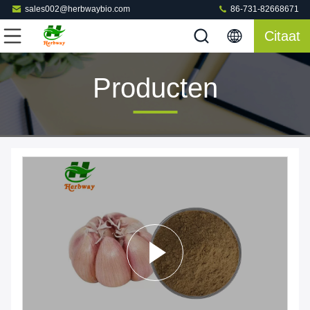
sales002@herbwaybio.com
86-731-82668671
Citaat
Producten