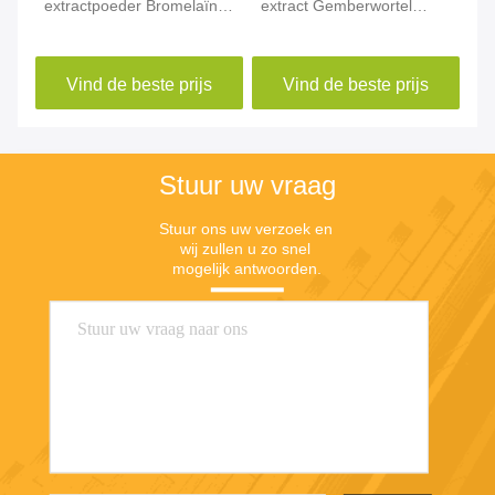
extractpoeder Bromelaïne
extract Gemberwortel
Se
CAS 37189-34-7 Ananas
extract Gingerol CAS
79
extractpoeder
84696-15-1
Vind de beste prijs
Vind de beste prijs
Stuur uw vraag
Stuur ons uw verzoek en 
wij zullen u zo snel 
mogelijk antwoorden.