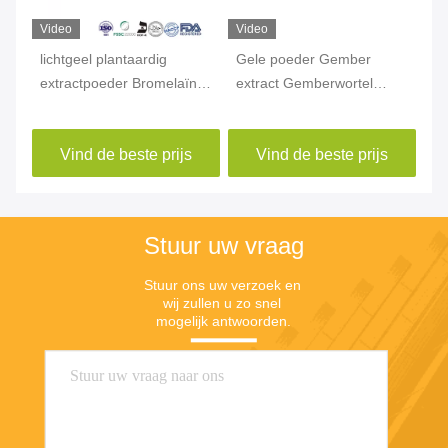
Video
Video
Vi
lichtgeel plantaardig
Gele poeder Gember
Hu
extractpoeder Bromelaïne
extract Gemberwortel
Se
CAS 37189-34-7 Ananas
extract Gingerol CAS
79
extractpoeder
84696-15-1
Vind de beste prijs
Vind de beste prijs
Stuur uw vraag
Stuur ons uw verzoek en 
wij zullen u zo snel 
mogelijk antwoorden.