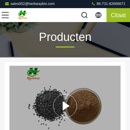
sales002@herbwaybio.com
86-731-82668671
Citaat
Producten