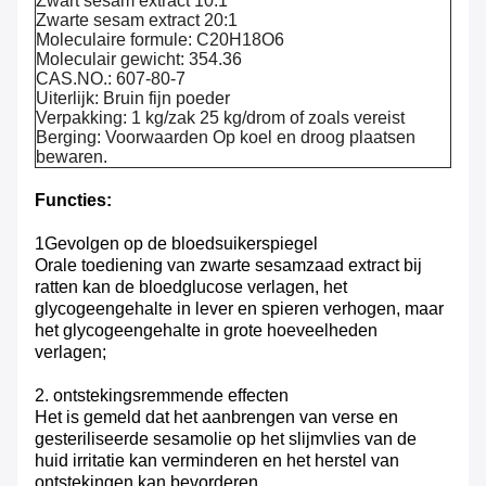
Zwart sesam extract 10:1
Zwarte sesam extract 20:1
Moleculaire formule: C20H18O6
Moleculair gewicht:
354.36
CAS.NO.:
607-80-7
Uiterlijk: Bruin fijn poeder
Verpakking: 1 kg/zak 25 kg/drom of zoals vereist
Berging: Voorwaarden Op koel en droog plaatsen
bewaren.
Functies:
1Gevolgen op de bloedsuikerspiegel
Orale toediening van zwarte sesamzaad extract bij
ratten kan de bloedglucose verlagen, het
glycogeengehalte in lever en spieren verhogen, maar
het glycogeengehalte in grote hoeveelheden
verlagen;
2. ontstekingsremmende effecten
Het is gemeld dat het aanbrengen van verse en
gesteriliseerde sesamolie op het slijmvlies van de
huid irritatie kan verminderen en het herstel van
ontstekingen kan bevorderen.