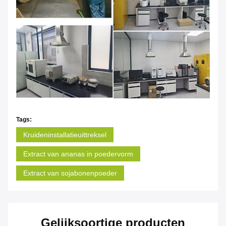
Tags:
Kruideninstallatieuittreksel
Extract van ananas in poedervorm
Extract van sojabonenpoeder
Gelijksoortige producten