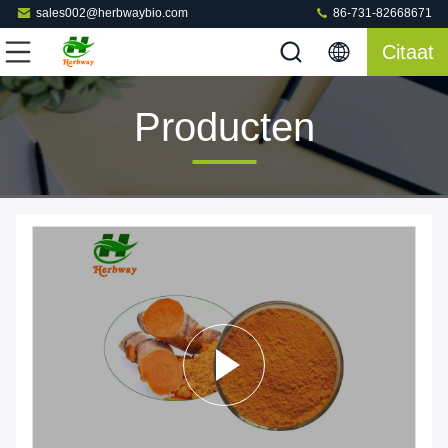
sales002@herbwaybio.com
86-731-82668671
Citaat
Producten