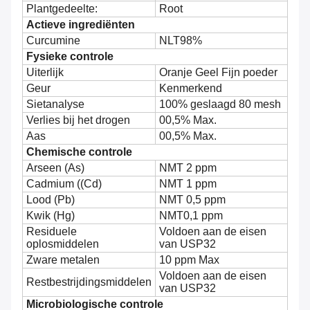
Plantgedeelte:
Root
Actieve ingrediënten
Curcumine
NLT98%
Fysieke controle
Uiterlijk
Oranje Geel
Fijn poeder
Geur
Kenmerkend
Sietanalyse
100% geslaagd 80 mesh
Verlies bij het drogen
00,5% Max.
Aas
00,5% Max.
Chemische controle
Arseen (As)
NMT 2 ppm
Cadmium ((Cd)
NMT 1 ppm
Lood (Pb)
NMT 0,5 ppm
Kwik (Hg)
NMT0,1 ppm
Residuele
Voldoen aan de eisen
oplosmiddelen
van USP32
Zware metalen
10 ppm Max
Voldoen aan de eisen
Restbestrijdingsmiddelen
van USP32
Microbiologische controle