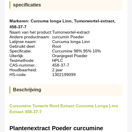
specificaties
Markeren:
Curcuma longa Linn
,
Tumorwortel-extract
,
458-37-7
Naam van het product:
Tumorwortel-extract
Andere productnaam:
curcumin Poeder
Latijnse naam:
Curcuma longa Linn
Gebruikt deel:
Root
Specificatie:
Curcumine 98% 95% 10%
Uiterlijk:
Oranjegeel Poeder
Testmethode:
HPLC
CAS-nummer.:
458-37-7
Houdbaarheid:
2 jaar
HS-code:
1302199099
Beschrijving
Curcumine Tumeris Root Extract Curcuma Longa Linn
Extract 458-37-7
Plantenextract Poeder curcumine