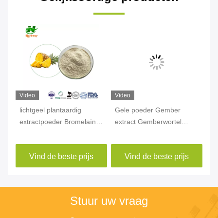
Video
Video
Vi
lichtgeel plantaardig
Gele poeder Gember
Hu
extractpoeder Bromelaïne
extract Gemberwortel
Se
CAS 37189-34-7 Ananas
extract Gingerol CAS
79
extractpoeder
84696-15-1
Vind de beste prijs
Vind de beste prijs
Stuur uw vraag