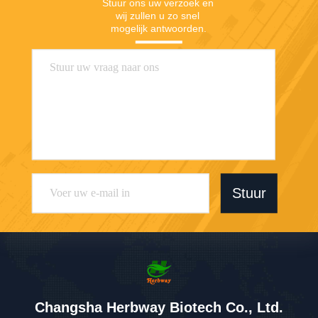
Stuur ons uw verzoek en 
wij zullen u zo snel 
mogelijk antwoorden.
Stuur
Changsha Herbway Biotech Co., Ltd.